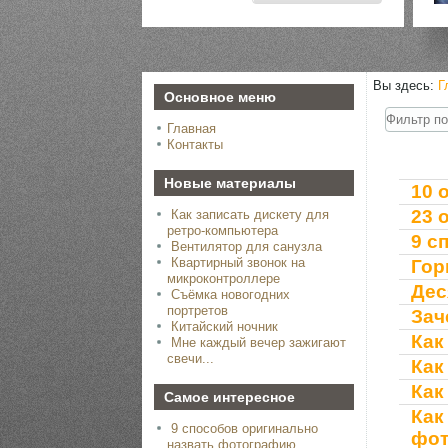
Вы здесь:
Г
Основное меню
Фильтр
Главная
по
заголовк
Контакты
Новые материалы
10 
23 
Как записать дискету для
ретро-компьютера
9 с
Вентилятор для санузла
Квартирный звонок на
Гор
микроконтроллере
Дес
Съёмка новогодних
портретов
Зач
Китайский ночник
Как
Мне каждый вечер зажигают
свечи...
Как
Как
Самое интересное
Ка
9 способов оригинально
фот
назвать фотографию