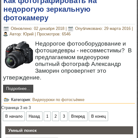
Как фотографировать на
недорогую зеркальную
фотокамеру
Обновлено: 02 декабря 2018
|
Опубликовано: 29 марта 2016
|
Автор: Юрий
|
Просмотров: 6546
Недорогое фотооборудование и
фотошедевры - несовместимы? В
предлагаемом видеоуроке
опытный фотограф Александр
Заморин опровергнет это
утверждение.
Подробнее...
Категория:
Видеоуроки по фотосъёмке
Страница 3 из 3
В начало
Назад
1
2
3
Вперед
В конец
Умный поиск